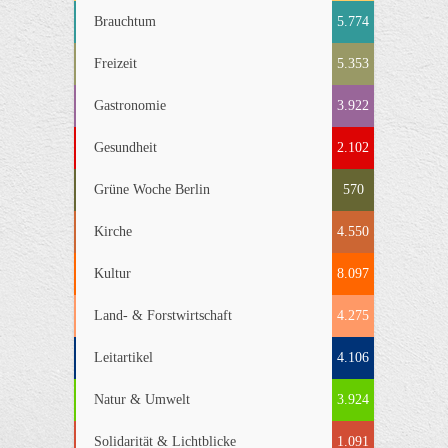
Brauchtum
5.774
Freizeit
5.353
Gastronomie
3.922
Gesundheit
2.102
Grüne Woche Berlin
570
Kirche
4.550
Kultur
8.097
Land- & Forstwirtschaft
4.275
Leitartikel
4.106
Natur & Umwelt
3.924
Solidarität & Lichtblicke
1.091