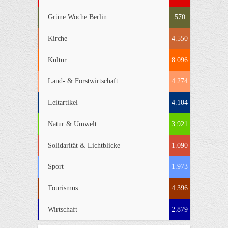
Grüne Woche Berlin
570
Kirche
4.550
Kultur
8.096
Land- & Forstwirtschaft
4.274
Leitartikel
4.104
Natur & Umwelt
3.921
Solidarität & Lichtblicke
1.090
Sport
1.973
Tourismus
4.396
Wirtschaft
2.879