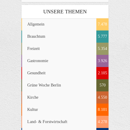
UNSERE THEMEN
Allgemein
7.478
Brauchtum
5.777
Freizeit
5.354
Gastronomie
3.926
Gesundheit
2.105
Grüne Woche Berlin
570
Kirche
4.550
Kultur
8.101
Land- & Forstwirtschaft
4.278