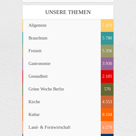
UNSERE THEMEN
Allgemein
7.479
Brauchtum
5.780
Freizeit
5.356
Gastronomie
3.930
Gesundheit
2.105
Grüne Woche Berlin
570
Kirche
4.553
Kultur
8.104
Land- & Forstwirtschaft
4.279