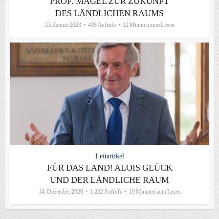
PROF. MAGEL ZUR ZUKUNFT
DES LÄNDLICHEN RAUMS
23. Januar 2023
498 Aufrufe
12 Minuten zum Lesen
Leitartikel
FÜR DAS LAND! ALOIS GLÜCK
UND DER LÄNDLICHE RAUM
14. Dezember 2020
1.232 Aufrufe
19 Minuten zum Lesen