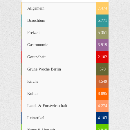
Allgemein
7.474
Brauchtum
5.771
Freizeit
5.351
Gastronomie
3.919
Gesundheit
2.102
Grüne Woche Berlin
570
Kirche
4.549
Kultur
8.095
Land- & Forstwirtschaft
4.274
Leitartikel
4.103