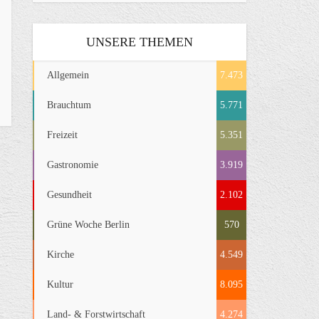
UNSERE THEMEN
Allgemein
7.473
Brauchtum
5.771
Freizeit
5.351
Gastronomie
3.919
Gesundheit
2.102
Grüne Woche Berlin
570
Kirche
4.549
Kultur
8.095
Land- & Forstwirtschaft
4.274