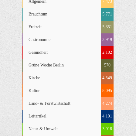
Allgemein
7.473
Brauchtum
5.771
Freizeit
5.351
Gastronomie
3.919
Gesundheit
2.102
Grüne Woche Berlin
570
Kirche
4.549
Kultur
8.095
Land- & Forstwirtschaft
4.274
Leitartikel
4.101
Natur & Umwelt
3.918