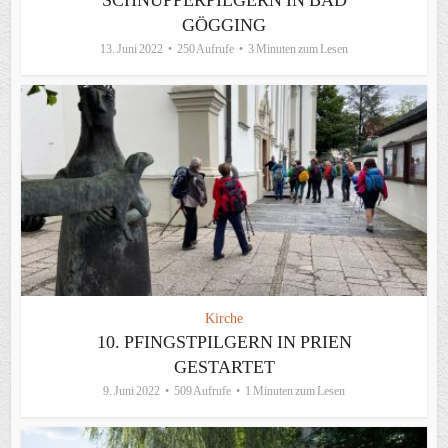
SCHNUPPERPILGERN IN BAD
GÖGGING
13. Juni 2022
250 Aufrufe
3 Minuten zum Lesen
Kirche
10. PFINGSTPILGERN IN PRIEN
GESTARTET
9. Juni 2022
509 Aufrufe
1 Minuten zum Lesen