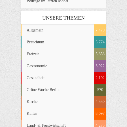
Beiträge im letzten Monat
UNSERE THEMEN
Allgemein
7.479
Brauchtum
5.774
Freizeit
5.353
Gastronomie
3.922
Gesundheit
2.102
Grüne Woche Berlin
570
Kirche
4.550
Kultur
8.097
Land- & Forstwirtschaft
4.275