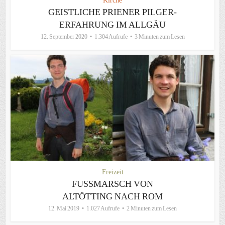
Kirche
GEISTLICHE PRIENER PILGER-
ERFAHRUNG IM ALLGÄU
12. September 2020
1.304 Aufrufe
3 Minuten zum Lesen
Freizeit
FUSSMARSCH VON A
LTÖTTING NACH ROM
12. Mai 2019
1.027 Aufrufe
2 Minuten zum Lesen