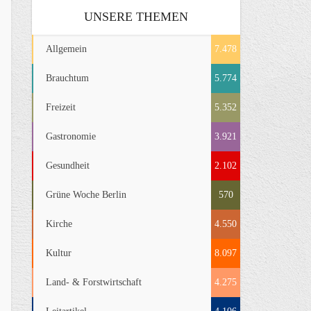
UNSERE THEMEN
Allgemein
7.478
Brauchtum
5.774
Freizeit
5.352
Gastronomie
3.921
Gesundheit
2.102
Grüne Woche Berlin
570
Kirche
4.550
Kultur
8.097
Land- & Forstwirtschaft
4.275