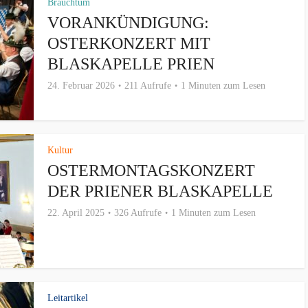
Brauchtum
VORANKÜNDIGUNG:
OSTERKONZERT MIT
BLASKAPELLE PRIEN
24. Februar 2026
211 Aufrufe
1 Minuten zum Lesen
Kultur
OSTERMONTAGSKONZERT
DER PRIENER BLASKAPELLE
22. April 2025
326 Aufrufe
1 Minuten zum Lesen
Leitartikel