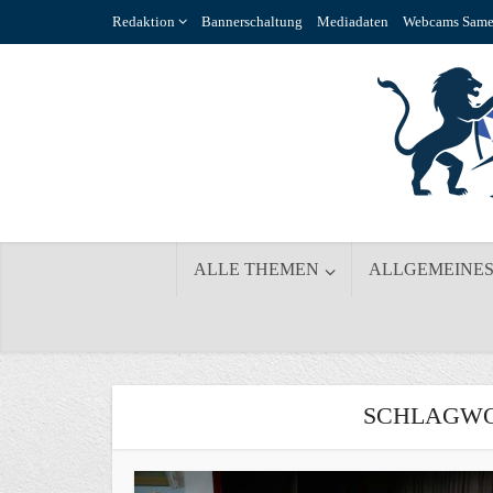
Redaktion
Bannerschaltung
Mediadaten
Webcams Same
ALLE THEMEN
ALLGEMEINE
SCHLAGWO