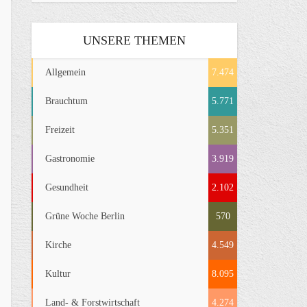
UNSERE THEMEN
Allgemein
7.474
Brauchtum
5.771
Freizeit
5.351
Gastronomie
3.919
Gesundheit
2.102
Grüne Woche Berlin
570
Kirche
4.549
Kultur
8.095
Land- & Forstwirtschaft
4.274