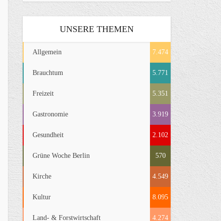
UNSERE THEMEN
Allgemein
7.474
Brauchtum
5.771
Freizeit
5.351
Gastronomie
3.919
Gesundheit
2.102
Grüne Woche Berlin
570
Kirche
4.549
Kultur
8.095
Land- & Forstwirtschaft
4.274