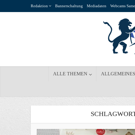
Redaktion
Bannerschaltung
Mediadaten
Webcams Same
ALLE THEMEN
ALLGEMEINE
SCHLAGWORT