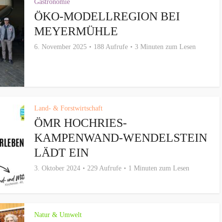
Gastronomie
ÖKO-MODELLREGION BEI
MEYERMÜHLE
6. November 2025
188 Aufrufe
3 Minuten zum Lesen
Land- & Forstwirtschaft
ÖMR HOCHRIES-
KAMPENWAND-WENDELSTEIN
LÄDT EIN
3. Oktober 2024
229 Aufrufe
1 Minuten zum Lesen
Natur & Umwelt