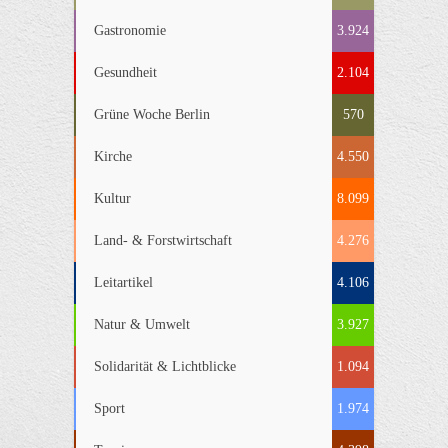
Gastronomie
3.924
Gesundheit
2.104
Grüne Woche Berlin
570
Kirche
4.550
Kultur
8.099
Land- & Forstwirtschaft
4.276
Leitartikel
4.106
Natur & Umwelt
3.927
Solidarität & Lichtblicke
1.094
Sport
1.974