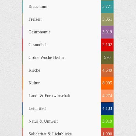
Brauchtum
5.771
Freizeit
5.351
Gastronomie
3.919
Gesundheit
2.102
Grüne Woche Berlin
570
Kirche
4.549
Kultur
8.095
Land- & Forstwirtschaft
4.274
Leitartikel
4.103
Natur & Umwelt
3.919
Solidarität & Lichtblicke
1.090