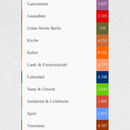
Gastronomie
3.927
Gesundheit
2.105
Grüne Woche Berlin
570
Kirche
4.552
Kultur
8.101
Land- & Forstwirtschaft
4.279
Leitartikel
4.108
Natur & Umwelt
3.928
Solidarität & Lichtblicke
1.095
Sport
1.975
Tourismus
4.397