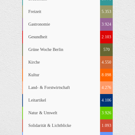
Freizeit
5.353
Gastronomie
3.924
Gesundheit
2.103
Grüne Woche Berlin
570
Kirche
4.550
Kultur
8.098
Land- & Forstwirtschaft
4.276
Leitartikel
4.106
Natur & Umwelt
3.926
Solidarität & Lichtblicke
1.093