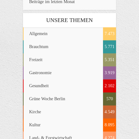
Beiträge im letzten Monat
UNSERE THEMEN
Allgemein
7.473
Brauchtum
5.771
Freizeit
5.351
Gastronomie
3.919
Gesundheit
2.102
Grüne Woche Berlin
570
Kirche
4.549
Kultur
8.095
Land- & Forstwirtschaft
4.274