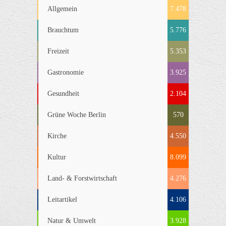
Allgemein
7.478
Brauchtum
5.776
Freizeit
5.353
Gastronomie
3.925
Gesundheit
2.104
Grüne Woche Berlin
570
Kirche
4.550
Kultur
8.099
Land- & Forstwirtschaft
4.276
Leitartikel
4.106
Natur & Umwelt
3.928