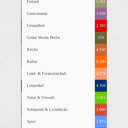
Freizeit
5.351
Gastronomie
3.920
Gesundheit
2.102
Grüne Woche Berlin
570
Kirche
4.550
Kultur
8.096
Land- & Forstwirtschaft
4.274
Leitartikel
4.104
Natur & Umwelt
3.921
Solidarität & Lichtblicke
1.090
Sport
1.973