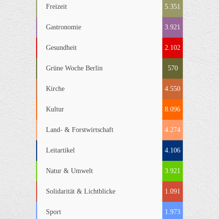
Freizeit
5.351
Gastronomie
3.921
Gesundheit
2.102
Grüne Woche Berlin
570
Kirche
4.550
Kultur
8.096
Land- & Forstwirtschaft
4.274
Leitartikel
4.106
Natur & Umwelt
3.921
Solidarität & Lichtblicke
1.091
Sport
1.973