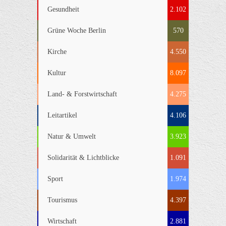
Gesundheit
2.102
Grüne Woche Berlin
570
Kirche
4.550
Kultur
8.097
Land- & Forstwirtschaft
4.275
Leitartikel
4.106
Natur & Umwelt
3.923
Solidarität & Lichtblicke
1.091
Sport
1.974
Tourismus
4.397
Wirtschaft
2.881