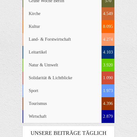
Grüne Woche Berlin
570
Kirche
4.549
Kultur
8.095
Land- & Forstwirtschaft
4.274
Leitartikel
4.103
Natur & Umwelt
3.920
Solidarität & Lichtblicke
1.090
Sport
1.973
Tourismus
4.396
Wirtschaft
2.879
UNSERE BEITRÄGE TÄGLICH