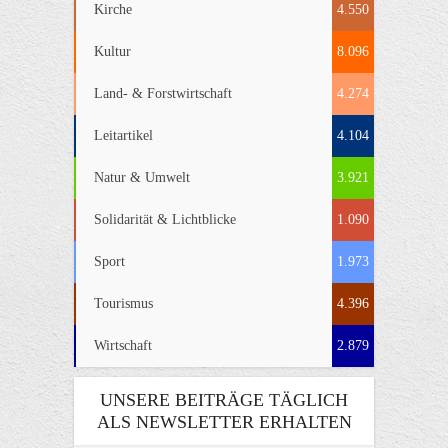
Kirche
4.550
Kultur
8.096
Land- & Forstwirtschaft
4.274
Leitartikel
4.104
Natur & Umwelt
3.921
Solidarität & Lichtblicke
1.090
Sport
1.973
Tourismus
4.396
Wirtschaft
2.879
UNSERE BEITRÄGE TÄGLICH
ALS NEWSLETTER ERHALTEN