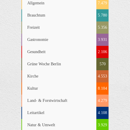
Allgemein
7.479
Brauchtum
5.780
Freizeit
5.356
Gastronomie
3.931
Gesundheit
2.106
Grüne Woche Berlin
570
Kirche
4.553
Kultur
8.104
Land- & Forstwirtschaft
4.279
Leitartikel
4.108
Natur & Umwelt
3.929