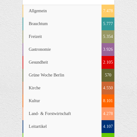
Allgemein
7.478
Brauchtum
5.777
Freizeit
5.354
Gastronomie
3.926
Gesundheit
2.105
Grüne Woche Berlin
570
Kirche
4.550
Kultur
8.101
Land- & Forstwirtschaft
4.278
Leitartikel
4.107