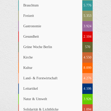
Brauchtum
5.776
Freizeit
5.353
Gastronomie
3.924
Gesundheit
2.104
Grüne Woche Berlin
570
Kirche
4.550
Kultur
8.099
Land- & Forstwirtschaft
4.276
Leitartikel
4.106
Natur & Umwelt
3.926
Solidarität & Lichtblicke
1.094