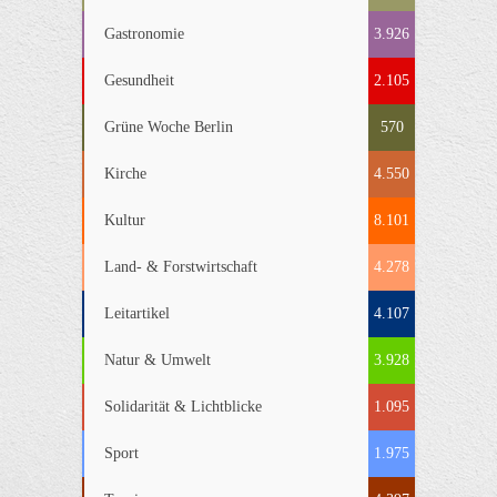
Gastronomie
3.926
Gesundheit
2.105
Grüne Woche Berlin
570
Kirche
4.550
Kultur
8.101
Land- & Forstwirtschaft
4.278
Leitartikel
4.107
Natur & Umwelt
3.928
Solidarität & Lichtblicke
1.095
Sport
1.975