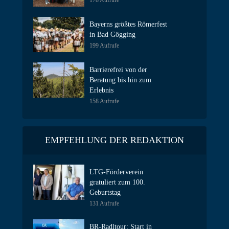
178 Aufrufe
Bayerns größtes Römerfest
in Bad Gögging
199 Aufrufe
Barrierefrei von der
Beratung bis hin zum
Erlebnis
158 Aufrufe
EMPFEHLUNG DER REDAKTION
LTG-Förderverein
gratuliert zum 100.
Geburtstag
131 Aufrufe
BR-Radltour: Start in