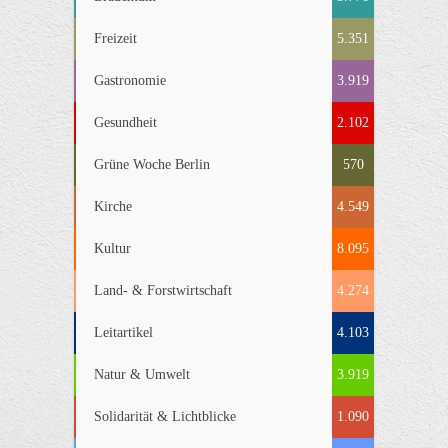
Freizeit
5.351
Gastronomie
3.919
Gesundheit
2.102
Grüne Woche Berlin
570
Kirche
4.549
Kultur
8.095
Land- & Forstwirtschaft
4.274
Leitartikel
4.103
Natur & Umwelt
3.919
Solidarität & Lichtblicke
1.090