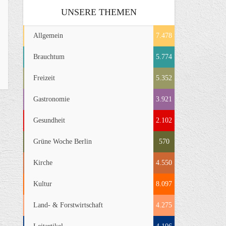
UNSERE THEMEN
Allgemein
7.478
Brauchtum
5.774
Freizeit
5.352
Gastronomie
3.921
Gesundheit
2.102
Grüne Woche Berlin
570
Kirche
4.550
Kultur
8.097
Land- & Forstwirtschaft
4.275