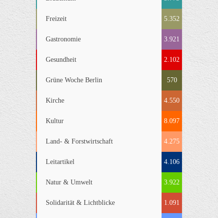
Freizeit
5.352
Gastronomie
3.921
Gesundheit
2.102
Grüne Woche Berlin
570
Kirche
4.550
Kultur
8.097
Land- & Forstwirtschaft
4.275
Leitartikel
4.106
Natur & Umwelt
3.922
Solidarität & Lichtblicke
1.091