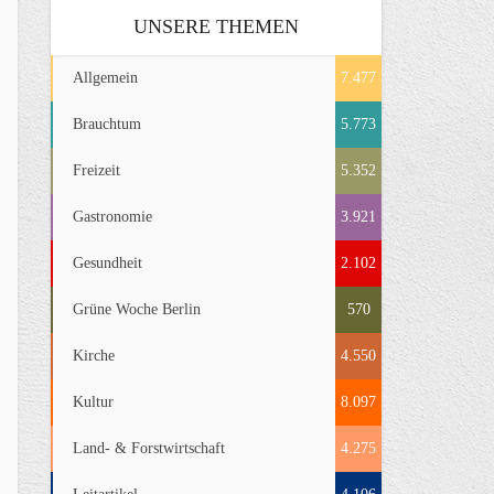
UNSERE THEMEN
Allgemein
7.477
Brauchtum
5.773
Freizeit
5.352
Gastronomie
3.921
Gesundheit
2.102
Grüne Woche Berlin
570
Kirche
4.550
Kultur
8.097
Land- & Forstwirtschaft
4.275