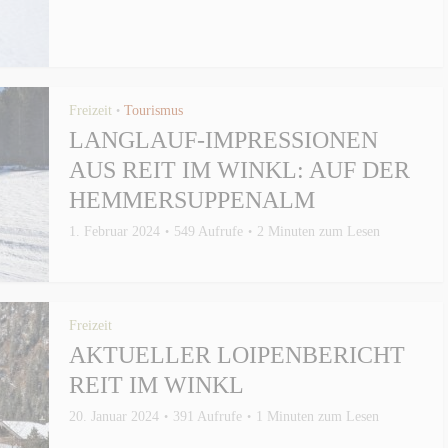
Freizeit
Tourismus
•
LANGLAUF-IMPRESSIONEN
AUS REIT IM WINKL: AUF DER
HEMMERSUPPENALM
1. Februar 2024
549 Aufrufe
2 Minuten zum Lesen
Freizeit
AKTUELLER LOIPENBERICHT
REIT IM WINKL
20. Januar 2024
391 Aufrufe
1 Minuten zum Lesen