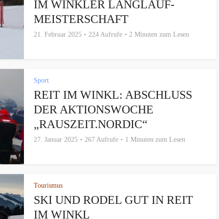
IM WINKLER LANGLAUF-
MEISTERSCHAFT
21. Februar 2025
224 Aufrufe
2 Minuten zum Lesen
Sport
REIT IM WINKL: ABSCHLUSS
DER AKTIONSWOCHE
„RAUSZEIT.NORDIC“
27. Januar 2025
267 Aufrufe
1 Minuten zum Lesen
Tourismus
SKI UND RODEL GUT IN REIT
IM WINKL