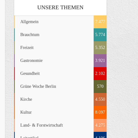
UNSERE THEMEN
Allgemein
7.477
Brauchtum
5.774
Freizeit
5.352
Gastronomie
3.921
Gesundheit
2.102
Grüne Woche Berlin
570
Kirche
4.550
Kultur
8.097
Land- & Forstwirtschaft
4.275