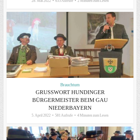
28. Mai 2022
635 Aufrufe
2 Minuten zum Lesen
Brauchtum
GRUSSWORT HUNDINGER B
ÜRGERMEISTER BEIM GAU N
IEDERBAYERN
5. April 2022
581 Aufrufe
4 Minuten zum Lesen