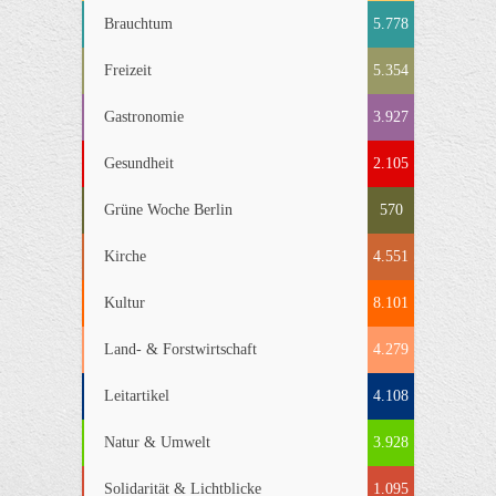
Brauchtum
5.778
Freizeit
5.354
Gastronomie
3.927
Gesundheit
2.105
Grüne Woche Berlin
570
Kirche
4.551
Kultur
8.101
Land- & Forstwirtschaft
4.279
Leitartikel
4.108
Natur & Umwelt
3.928
Solidarität & Lichtblicke
1.095