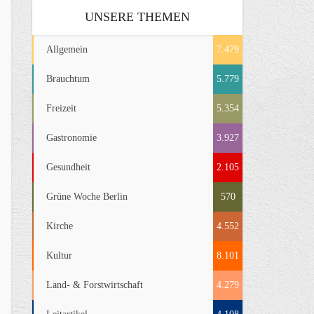
UNSERE THEMEN
Allgemein
7.479
Brauchtum
5.779
Freizeit
5.354
Gastronomie
3.927
Gesundheit
2.105
Grüne Woche Berlin
570
Kirche
4.552
Kultur
8.101
Land- & Forstwirtschaft
4.279