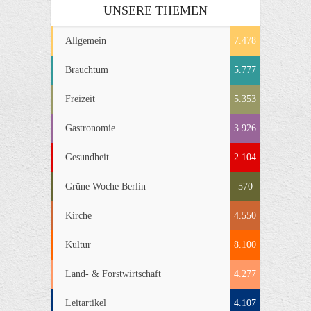
UNSERE THEMEN
Allgemein
7.478
Brauchtum
5.777
Freizeit
5.353
Gastronomie
3.926
Gesundheit
2.104
Grüne Woche Berlin
570
Kirche
4.550
Kultur
8.100
Land- & Forstwirtschaft
4.277
Leitartikel
4.107