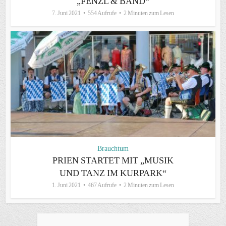
„FENZL & BAND“
7. Juni 2021
554 Aufrufe
2 Minuten zum Lesen
Brauchtum
PRIEN STARTET MIT „MUSIK
UND TANZ IM KURPARK“
1. Juni 2021
467 Aufrufe
2 Minuten zum Lesen