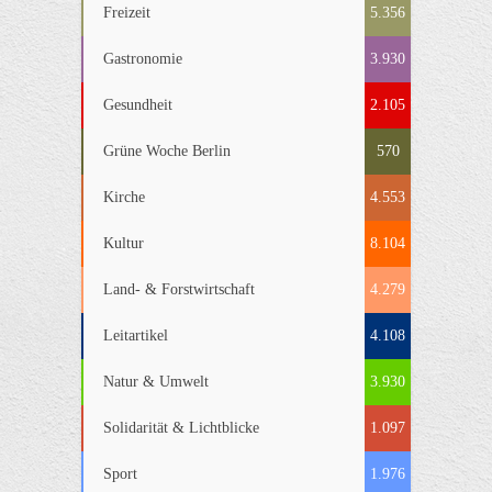
Freizeit
5.356
Gastronomie
3.930
Gesundheit
2.105
Grüne Woche Berlin
570
Kirche
4.553
Kultur
8.104
Land- & Forstwirtschaft
4.279
Leitartikel
4.108
Natur & Umwelt
3.930
Solidarität & Lichtblicke
1.097
Sport
1.976