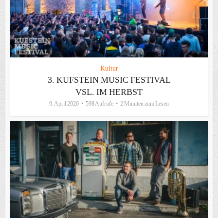
Kultur
3. KUFSTEIN MUSIC FESTIVAL
VSL. IM HERBST
9. April 2020
598 Aufrufe
2 Minuten zum Lesen