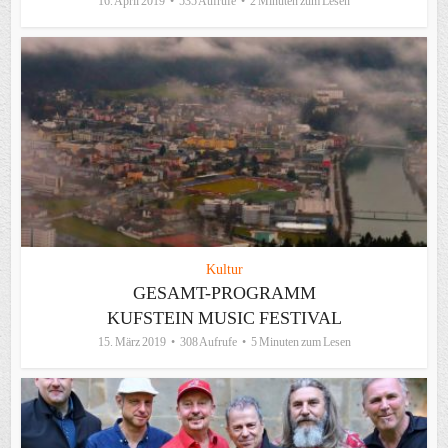
16. April 2019
535 Aufrufe
2 Minuten zum Lesen
Kultur
GESAMT-PROGRAMM
KUFSTEIN MUSIC FESTIVAL
15. März 2019
308 Aufrufe
5 Minuten zum Lesen