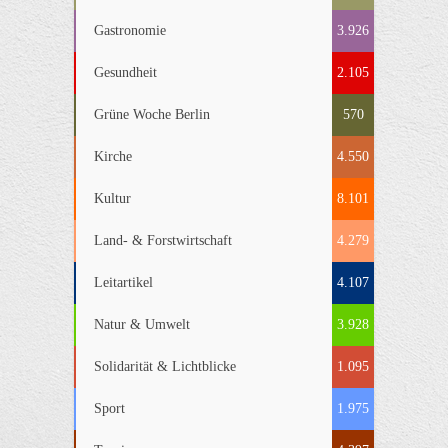
Gastronomie
3.926
Gesundheit
2.105
Grüne Woche Berlin
570
Kirche
4.550
Kultur
8.101
Land- & Forstwirtschaft
4.279
Leitartikel
4.107
Natur & Umwelt
3.928
Solidarität & Lichtblicke
1.095
Sport
1.975