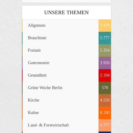
UNSERE THEMEN
Allgemein
7.478
Brauchtum
5.777
Freizeit
5.354
Gastronomie
3.926
Gesundheit
2.104
Grüne Woche Berlin
570
Kirche
4.550
Kultur
8.100
Land- & Forstwirtschaft
4.277