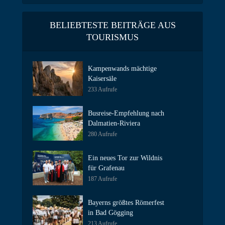
BELIEBTESTE BEITRÄGE AUS
TOURISMUS
Kampenwands mächtige
Kaisersäle
233 Aufrufe
Busreise-Empfehlung nach
Dalmatien-Riviera
280 Aufrufe
Ein neues Tor zur Wildnis
für Grafenau
187 Aufrufe
Bayerns größtes Römerfest
in Bad Gögging
213 Aufrufe