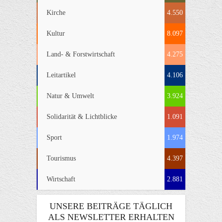
Kirche
4.550
Kultur
8.097
Land- & Forstwirtschaft
4.275
Leitartikel
4.106
Natur & Umwelt
3.924
Solidarität & Lichtblicke
1.091
Sport
1.974
Tourismus
4.397
Wirtschaft
2.881
UNSERE BEITRÄGE TÄGLICH
ALS NEWSLETTER ERHALTEN