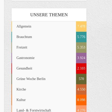
UNSERE THEMEN
Allgemein
7.478
Brauchtum
5.776
Freizeit
5.353
Gastronomie
3.924
Gesundheit
2.103
Grüne Woche Berlin
570
Kirche
4.550
Kultur
8.098
Land- & Forstwirtschaft
4.276