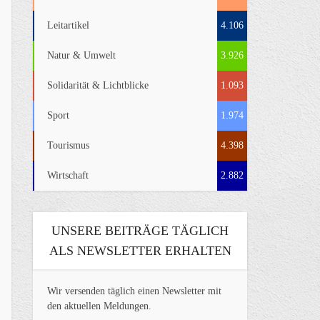
Leitartikel
4.106
Natur & Umwelt
3.926
Solidarität & Lichtblicke
1.093
Sport
1.974
Tourismus
4.398
Wirtschaft
2.882
UNSERE BEITRÄGE TÄGLICH
ALS NEWSLETTER ERHALTEN
Wir versenden täglich einen Newsletter mit
den aktuellen Meldungen.