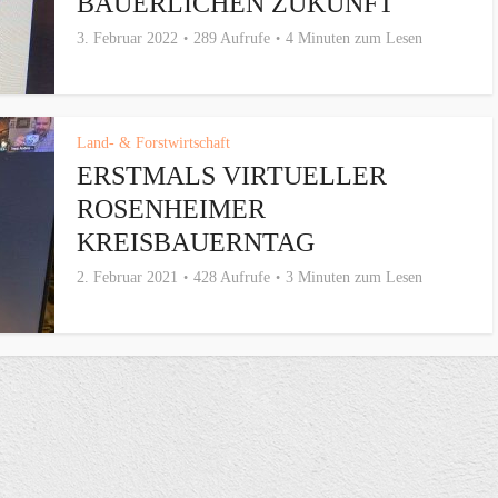
BÄUERLICHEN ZUKUNFT
3. Februar 2022
289 Aufrufe
4 Minuten zum Lesen
Land- & Forstwirtschaft
ERSTMALS VIRTUELLER
ROSENHEIMER
KREISBAUERNTAG
2. Februar 2021
428 Aufrufe
3 Minuten zum Lesen