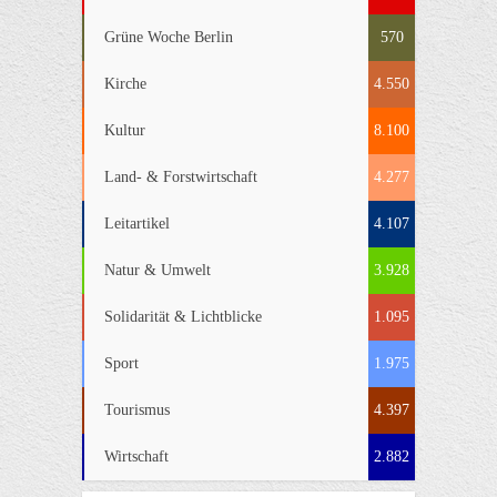
Grüne Woche Berlin
570
Kirche
4.550
Kultur
8.100
Land- & Forstwirtschaft
4.277
Leitartikel
4.107
Natur & Umwelt
3.928
Solidarität & Lichtblicke
1.095
Sport
1.975
Tourismus
4.397
Wirtschaft
2.882