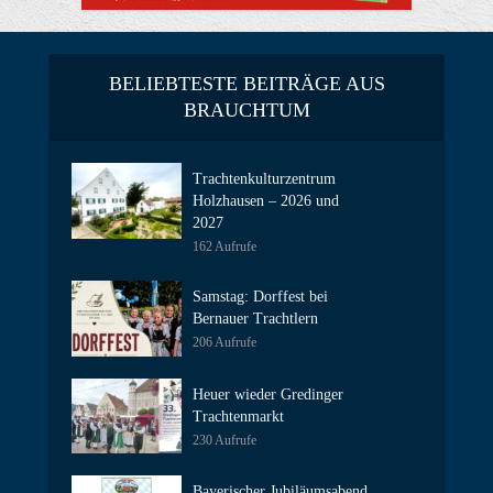
BELIEBTESTE BEITRÄGE AUS
BRAUCHTUM
Trachtenkulturzentrum
Holzhausen – 2026 und
2027
162 Aufrufe
Samstag: Dorffest bei
Bernauer Trachtlern
206 Aufrufe
Heuer wieder Gredinger
Trachtenmarkt
230 Aufrufe
Bayerischer Jubiläumsabend