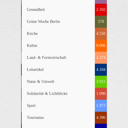
Gesundheit
2.102
Grüne Woche Berlin
570
Kirche
4.550
Kultur
8.096
Land- & Forstwirtschaft
4.274
Leitartikel
4.104
Natur & Umwelt
3.921
Solidarität & Lichtblicke
1.090
Sport
1.973
Tourismus
4.396