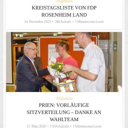
Allgemein
KREISTAGSLISTE VON FDP
ROSENHEIM LAND
14. November 2025
360 Aufrufe
1 Minuten zum Lesen
Allgemein
PRIEN: VORLÄUFIGE
SITZVERTEILUNG – DANKE AN
WAHLTEAM
15. März 2020
1.616 Aufrufe
1 Minuten zum Lesen