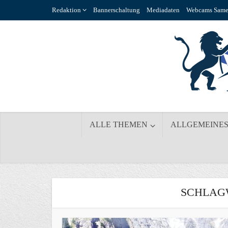
Redaktion
Bannerschaltung
Mediadaten
Webcams Same
ALLE THEMEN
ALLGEMEINE
SCHLAGW