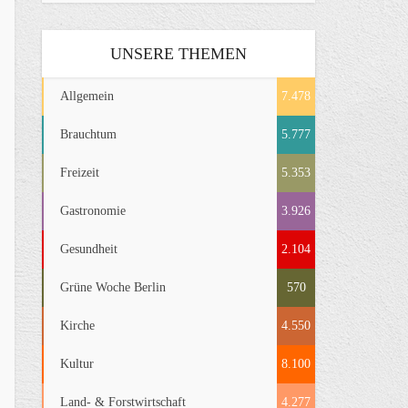
UNSERE THEMEN
Allgemein
7.478
Brauchtum
5.777
Freizeit
5.353
Gastronomie
3.926
Gesundheit
2.104
Grüne Woche Berlin
570
Kirche
4.550
Kultur
8.100
Land- & Forstwirtschaft
4.277