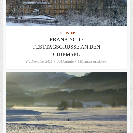
Tourismus
FRÄNKISCHE
FESTTAGSGRÜSSE AN DEN C
HIEMSEE
27. Dezember 2021
388 Aufrufe
1 Minuten zum Lesen