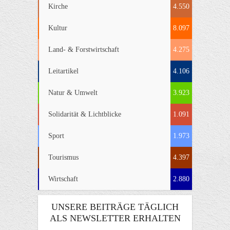
Kirche
4.550
Kultur
8.097
Land- & Forstwirtschaft
4.275
Leitartikel
4.106
Natur & Umwelt
3.923
Solidarität & Lichtblicke
1.091
Sport
1.973
Tourismus
4.397
Wirtschaft
2.880
UNSERE BEITRÄGE TÄGLICH
ALS NEWSLETTER ERHALTEN