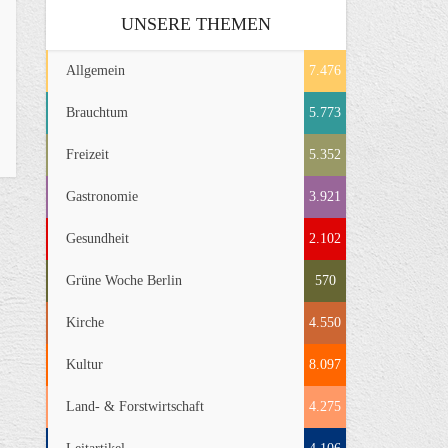
UNSERE THEMEN
Allgemein
7.476
Brauchtum
5.773
Freizeit
5.352
Gastronomie
3.921
Gesundheit
2.102
Grüne Woche Berlin
570
Kirche
4.550
Kultur
8.097
Land- & Forstwirtschaft
4.275