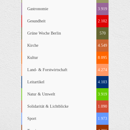
Gastronomie
3.919
Gesundheit
2.102
Grüne Woche Berlin
570
Kirche
4.549
Kultur
8.095
Land- & Forstwirtschaft
4.274
Leitartikel
4.103
Natur & Umwelt
3.919
Solidarität & Lichtblicke
1.090
Sport
1.973