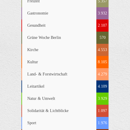
Freizeit
5.357
Gastronomie
3.932
Gesundheit
2.107
Grüne Woche Berlin
570
Kirche
4.553
Kultur
8.105
Land- & Forstwirtschaft
4.279
Leitartikel
4.109
Natur & Umwelt
3.929
Solidarität & Lichtblicke
1.097
Sport
1.976