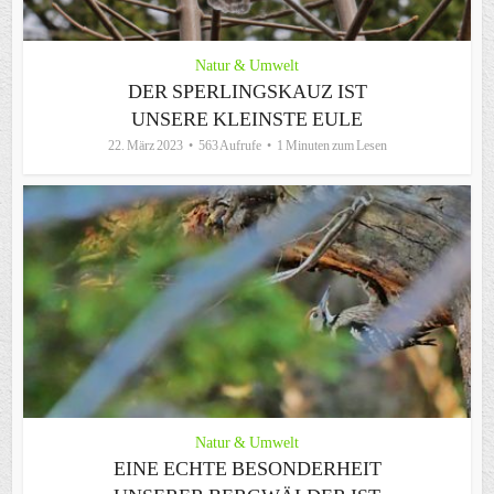
Natur & Umwelt
DER SPERLINGSKAUZ IST
UNSERE KLEINSTE EULE
22. März 2023
563 Aufrufe
1 Minuten zum Lesen
Natur & Umwelt
EINE ECHTE BESONDERHEIT