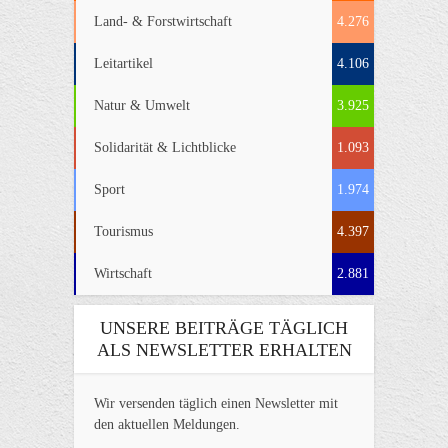
Land- & Forstwirtschaft
4.276
Leitartikel
4.106
Natur & Umwelt
3.925
Solidarität & Lichtblicke
1.093
Sport
1.974
Tourismus
4.397
Wirtschaft
2.881
UNSERE BEITRÄGE TÄGLICH
ALS NEWSLETTER ERHALTEN
Wir versenden täglich einen Newsletter mit
den aktuellen Meldungen.