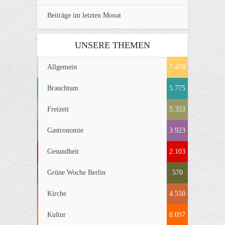
Beiträge im letzten Monat
UNSERE THEMEN
Allgemein
7.478
Brauchtum
5.775
Freizeit
5.353
Gastronomie
3.923
Gesundheit
2.103
Grüne Woche Berlin
570
Kirche
4.550
Kultur
8.097