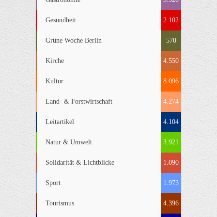
Gesundheit
2.102
Grüne Woche Berlin
570
Kirche
4.550
Kultur
8.096
Land- & Forstwirtschaft
4.274
Leitartikel
4.104
Natur & Umwelt
3.921
Solidarität & Lichtblicke
1.090
Sport
1.973
Tourismus
4.396