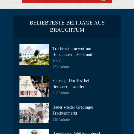
BELIEBTESTE BEITRÄGE AUS
BRAUCHTUM
Trachtenkulturzentrum
Holzhausen – 2026 und
2027
173 Aufrufe
Samstag: Dorffest bei
Bernauer Trachtlern
212 Aufrufe
Heuer wieder Gredinger
Trachtenmarkt
230 Aufrufe
Bayerischer Jubiläumsabend