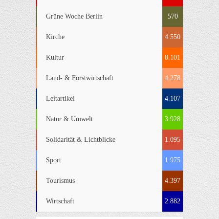
Grüne Woche Berlin
570
Kirche
4.550
Kultur
8.101
Land- & Forstwirtschaft
4.278
Leitartikel
4.107
Natur & Umwelt
3.928
Solidarität & Lichtblicke
1.095
Sport
1.975
Tourismus
4.397
Wirtschaft
2.882