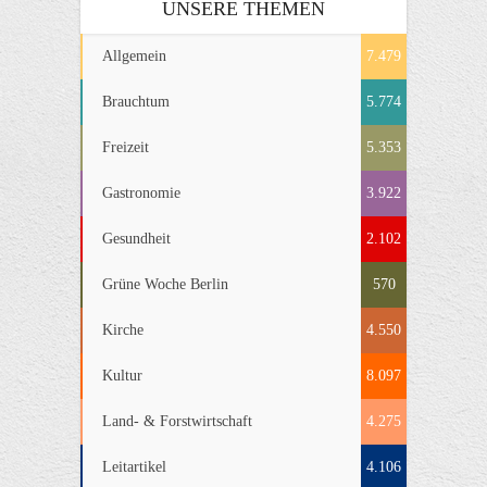
UNSERE THEMEN
Allgemein
7.479
Brauchtum
5.774
Freizeit
5.353
Gastronomie
3.922
Gesundheit
2.102
Grüne Woche Berlin
570
Kirche
4.550
Kultur
8.097
Land- & Forstwirtschaft
4.275
Leitartikel
4.106