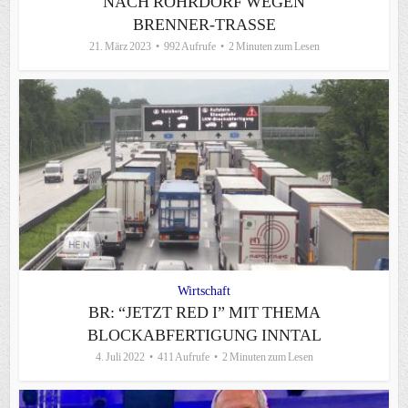
NACH ROHRDORF WEGEN
BRENNER-TRASSE
21. März 2023
992 Aufrufe
2 Minuten zum Lesen
Wirtschaft
BR: “JETZT RED I” MIT THEMA
BLOCKABFERTIGUNG INNTAL
4. Juli 2022
411 Aufrufe
2 Minuten zum Lesen