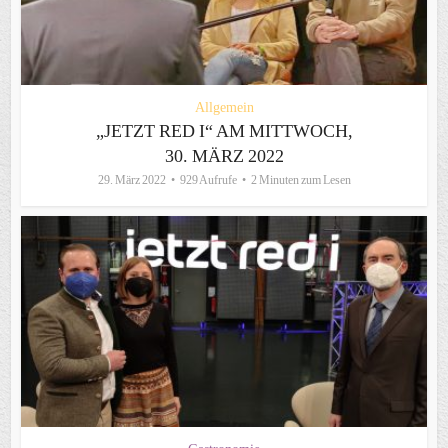
Allgemein
„JETZT RED I“ AM MITTWOCH,
30. MÄRZ 2022
29. März 2022
929 Aufrufe
2 Minuten zum Lesen