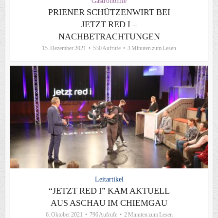
Gastronomie
PRIENER SCHÜTZENWIRT BEI
JETZT RED I –
NACHBETRACHTUNGEN
15. Dezember 2021
530 Aufrufe
3 Minuten zum Lesen
Leitartikel
“JETZT RED I” KAM AKTUELL
AUS ASCHAU IM CHIEMGAU
6. Oktober 2021
796 Aufrufe
2 Minuten zum Lesen